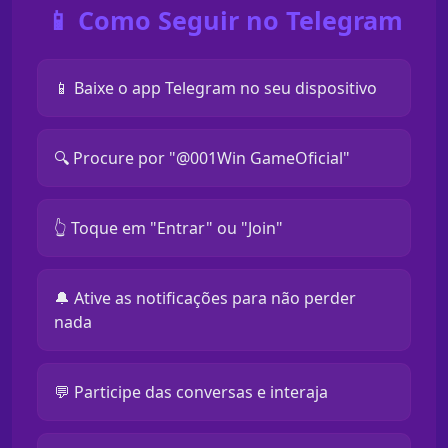
📱 Como Seguir no Telegram
📱 Baixe o app Telegram no seu dispositivo
🔍 Procure por "@001Win GameOficial"
👆 Toque em "Entrar" ou "Join"
🔔 Ative as notificações para não perder
nada
💬 Participe das conversas e interaja