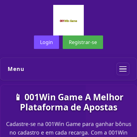
Login
Registrar-se
Menu
📱 001Win Game A Melhor
Plataforma de Apostas
Cadastre-se na 001Win Game para ganhar bônus
no cadastro e em cada recarga. Com a 001Win