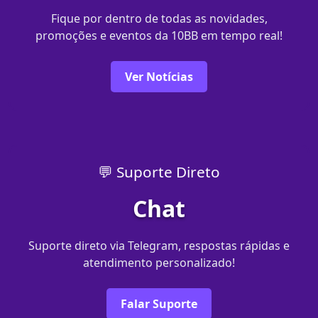
Fique por dentro de todas as novidades,
promoções e eventos da 10BB em tempo real!
Ver Notícias
💬 Suporte Direto
Chat
Suporte direto via Telegram, respostas rápidas e
atendimento personalizado!
Falar Suporte