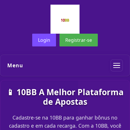
Login
Registrar-se
Menu
📱 10BB A Melhor Plataforma
de Apostas
Cadastre-se na 10BB para ganhar bônus no
cadastro e em cada recarga. Com a 10BB, você