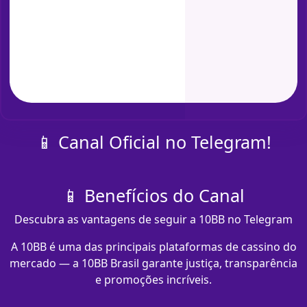
📱 Canal Oficial no Telegram!
📱 Benefícios do Canal
Descubra as vantagens de seguir a 10BB no Telegram
A 10BB é uma das principais plataformas de cassino do
mercado — a 10BB Brasil garante justiça, transparência
e promoções incríveis.