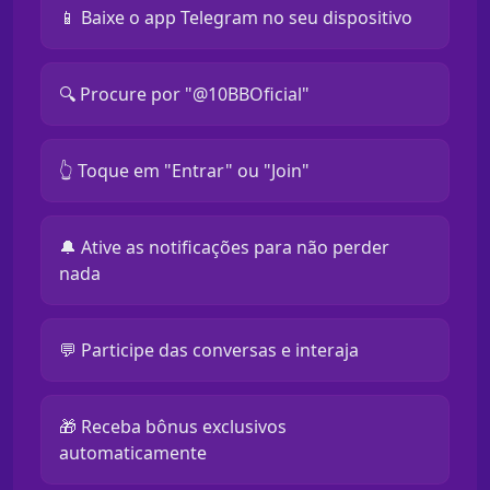
📱 Baixe o app Telegram no seu dispositivo
🔍 Procure por "@10BBOficial"
👆 Toque em "Entrar" ou "Join"
🔔 Ative as notificações para não perder
nada
💬 Participe das conversas e interaja
🎁 Receba bônus exclusivos
automaticamente