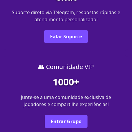
Suporte direto via Telegram, respostas rápidas e
atendimento personalizado!
Falar Suporte
👥 Comunidade VIP
1000+
Junte-se a uma comunidade exclusiva de
jogadores e compartilhe experiências!
Entrar Grupo