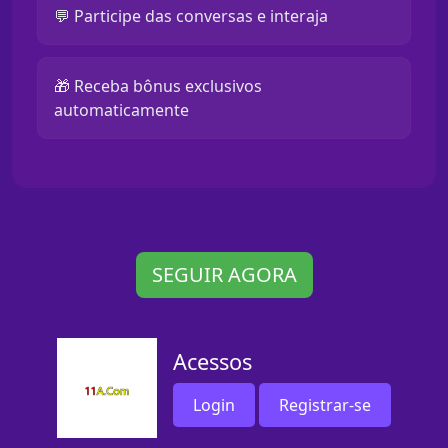
💬 Participe das conversas e interaja
🎁 Receba bônus exclusivos
automaticamente
SEGUIR AGORA
Acessos
Login
Registrar-se