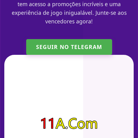
tem acesso a promoções incríveis e uma
experiência de jogo inigualável. Junte-se aos
vencedores agora!
SEGUIR NO TELEGRAM