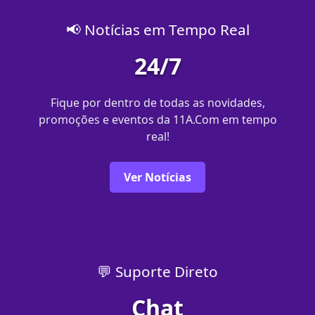
📢 Notícias em Tempo Real
24/7
Fique por dentro de todas as novidades,
promoções e eventos da 11A.Com em tempo
real!
Ver Notícias
💬 Suporte Direto
Chat