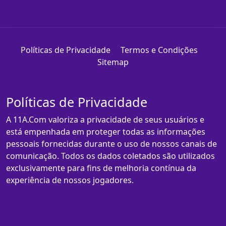
Políticas de Privacidade
Termos e Condições
Sitemap
Políticas de Privacidade
A 11A.Com valoriza a privacidade de seus usuários e
está empenhada em proteger todas as informações
pessoais fornecidas durante o uso de nossos canais de
comunicação. Todos os dados coletados são utilizados
exclusivamente para fins de melhoria contínua da
experiência de nossos jogadores.