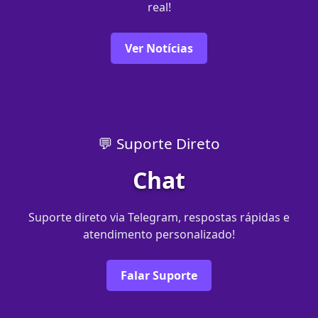
real!
Ver Notícias
💬 Suporte Direto
Chat
Suporte direto via Telegram, respostas rápidas e
atendimento personalizado!
Falar Suporte