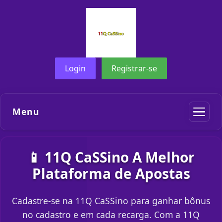
Login
Registrar-se
Menu
📱 11Q CaSSino A Melhor
Plataforma de Apostas
Cadastre-se na 11Q CaSSino para ganhar bônus
no cadastro e em cada recarga. Com a 11Q