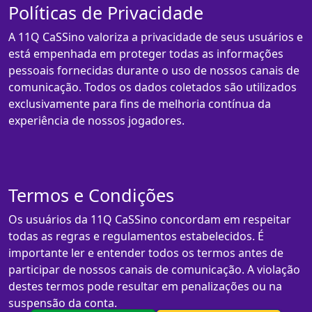
Políticas de Privacidade
A 11Q CaSSino valoriza a privacidade de seus usuários e
está empenhada em proteger todas as informações
pessoais fornecidas durante o uso de nossos canais de
comunicação. Todos os dados coletados são utilizados
exclusivamente para fins de melhoria contínua da
experiência de nossos jogadores.
Termos e Condições
Os usuários da 11Q CaSSino concordam em respeitar
todas as regras e regulamentos estabelecidos. É
importante ler e entender todos os termos antes de
participar de nossos canais de comunicação. A violação
destes termos pode resultar em penalizações ou na
suspensão da conta.