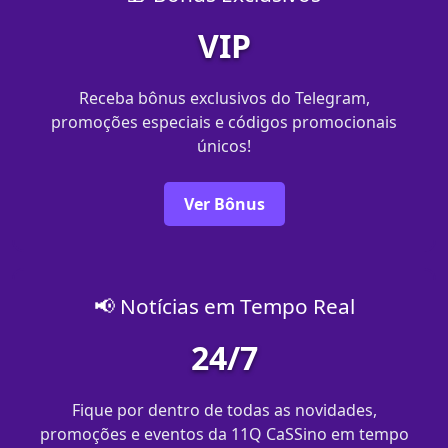
VIP
Receba bônus exclusivos do Telegram,
promoções especiais e códigos promocionais
únicos!
Ver Bônus
📢 Notícias em Tempo Real
24/7
Fique por dentro de todas as novidades,
promoções e eventos da 11Q CaSSino em tempo