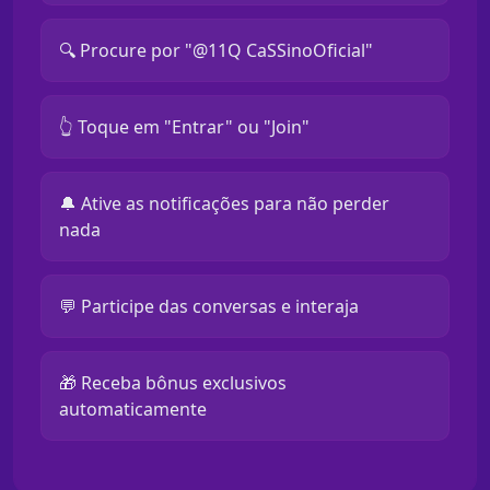
🔍 Procure por "@11Q CaSSinoOficial"
👆 Toque em "Entrar" ou "Join"
🔔 Ative as notificações para não perder
nada
💬 Participe das conversas e interaja
🎁 Receba bônus exclusivos
automaticamente