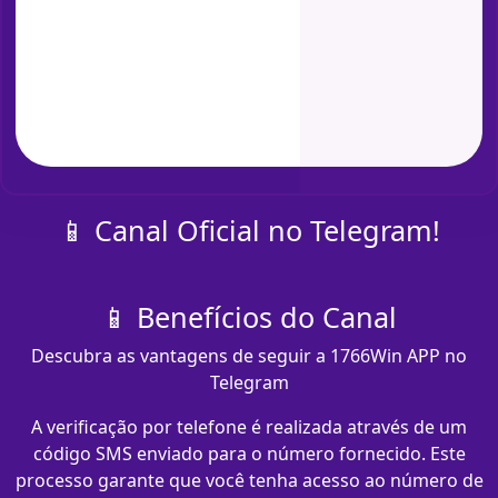
📱 Canal Oficial no Telegram!
📱 Benefícios do Canal
Descubra as vantagens de seguir a 1766Win APP no
Telegram
A verificação por telefone é realizada através de um
código SMS enviado para o número fornecido. Este
processo garante que você tenha acesso ao número de