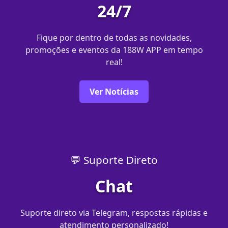
24/7
Fique por dentro de todas as novidades,
promoções e eventos da 188W APP em tempo
real!
Ver Notícias
💬 Suporte Direto
Chat
Suporte direto via Telegram, respostas rápidas e
atendimento personalizado!