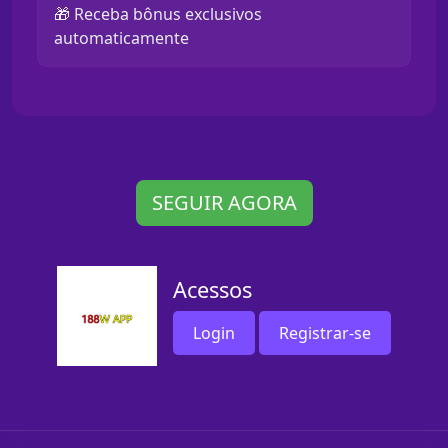
🎁 Receba bônus exclusivos
automaticamente
SEGUIR AGORA
Acessos
Login
Registrar-se