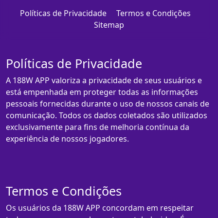
Políticas de Privacidade
Termos e Condições
Sitemap
Políticas de Privacidade
A 188W APP valoriza a privacidade de seus usuários e
está empenhada em proteger todas as informações
pessoais fornecidas durante o uso de nossos canais de
comunicação. Todos os dados coletados são utilizados
exclusivamente para fins de melhoria contínua da
experiência de nossos jogadores.
Termos e Condições
Os usuários da 188W APP concordam em respeitar