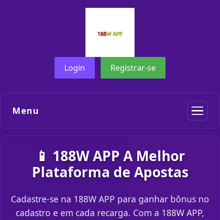
Login
Registrar-se
Menu
📱 188W APP A Melhor
Plataforma de Apostas
Cadastre-se na 188W APP para ganhar bônus no
cadastro e em cada recarga. Com a 188W APP,