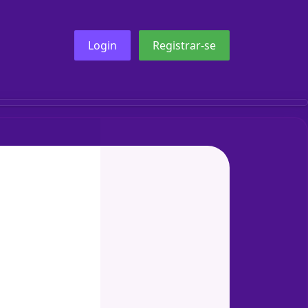
Login
Registrar-se