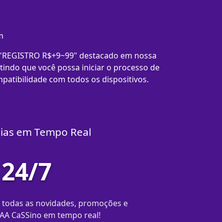
m
ão "REGISTRO R$+9~99" destacado em nossa
ntindo que você possa iniciar o processo de
patibilidade com todos os dispositivos.
cias em Tempo Real
24/7
e todas as novidades, promoções e
1AA CaSSino em tempo real!