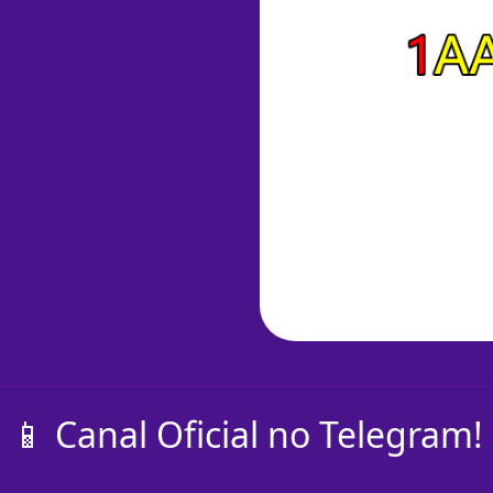
📱 Canal Oficial no Telegram!