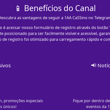
📱 Benefícios do Canal
Descubra as vantagens de seguir a 1AA CaSSino no Telegra
o é acessar nosso formulário de registro através do bot
e posicionado para ser facilmente visível e acessível, gara
o de registro foi otimizado para carregamento rápido e com
sivos
📢 Notí
m, promoções especiais
Fique por dentro d
s únicos!
eventos da 