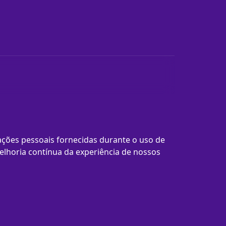
ações pessoais fornecidas durante o uso de
elhoria contínua da experiência de nossos