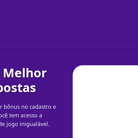
A Melhor
postas
r bônus no cadastro e
ocê tem acesso a
e jogo inigualável.