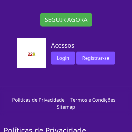
SEGUIR AGORA
Acessos
Login
Registrar-se
Políticas de Privacidade
Termos e Condições
Sitemap
Políticas de Privacidade