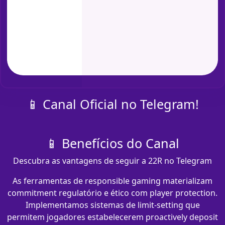
📱 Canal Oficial no Telegram!
📱 Benefícios do Canal
Descubra as vantagens de seguir a 22R no Telegram
As ferramentas de responsible gaming materializam
commitment regulatório e ético com player protection.
Implementamos sistemas de limit-setting que
permitem jogadores estabelecerem proactively deposit