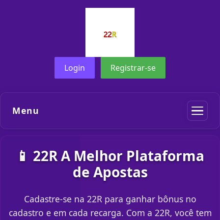
Login
Registrar-se
Menu
📱 22R A Melhor Plataforma
de Apostas
Cadastre-se na 22R para ganhar bônus no
cadastro e em cada recarga. Com a 22R, você tem