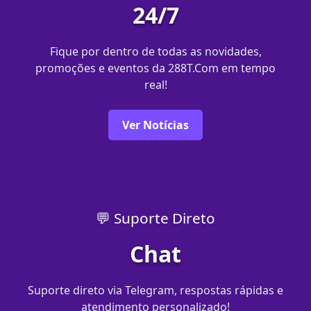
24/7
Fique por dentro de todas as novidades,
promoções e eventos da 288T.Com em tempo
real!
Ver Notícias
💬 Suporte Direto
Chat
Suporte direto via Telegram, respostas rápidas e
atendimento personalizado!