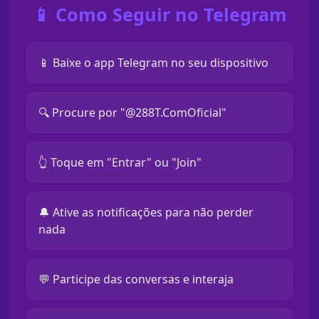
📱 Como Seguir no Telegram
📱 Baixe o app Telegram no seu dispositivo
🔍 Procure por "@288T.ComOficial"
👆 Toque em "Entrar" ou "Join"
🔔 Ative as notificações para não perder
nada
💬 Participe das conversas e interaja