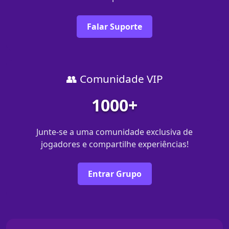
Falar Suporte
👥 Comunidade VIP
1000+
Junte-se a uma comunidade exclusiva de
jogadores e compartilhe experiências!
Entrar Grupo