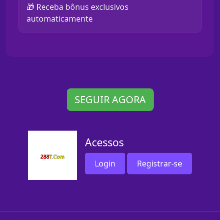
🎁 Receba bônus exclusivos
automaticamente
SEGUIR AGORA
Acessos
Login
Registrar-se