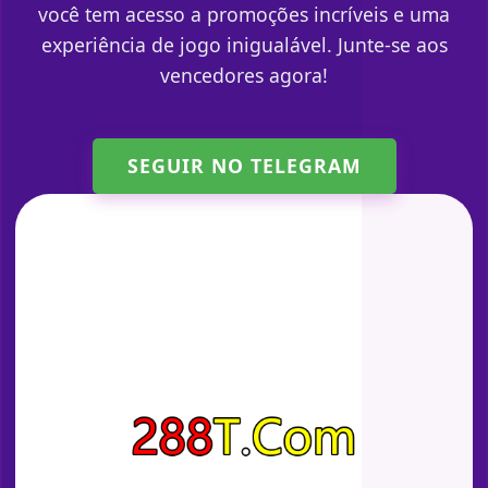
você tem acesso a promoções incríveis e uma
experiência de jogo inigualável. Junte-se aos
vencedores agora!
SEGUIR NO TELEGRAM