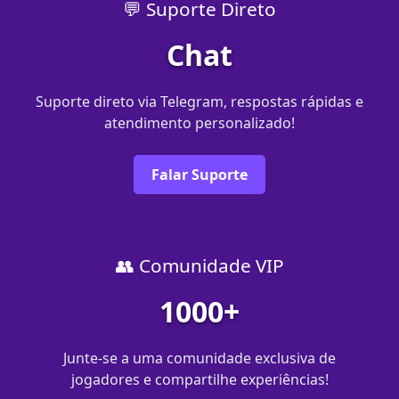
💬 Suporte Direto
Chat
Suporte direto via Telegram, respostas rápidas e
atendimento personalizado!
Falar Suporte
👥 Comunidade VIP
1000+
Junte-se a uma comunidade exclusiva de
jogadores e compartilhe experiências!