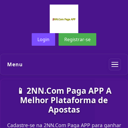
Login
Registrar-se
Menu
📱 2NN.Com Paga APP A
Melhor Plataforma de
Apostas
Cadastre-se na 2NN.Com Paga APP para ganhar