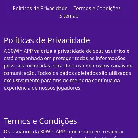
Políticas de Privacidade
Termos e Condições
Sitemap
Políticas de Privacidade
A 30Win APP valoriza a privacidade de seus usuários e
está empenhada em proteger todas as informações
pessoais fornecidas durante o uso de nossos canais de
comunicação. Todos os dados coletados são utilizados
exclusivamente para fins de melhoria contínua da
experiência de nossos jogadores.
Termos e Condições
Os usuários da 30Win APP concordam em respeitar