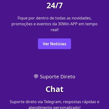
24/7
Fique por dentro de todas as novidades,
promoções e eventos da 30Win APP em tempo
real!
Ver Notícias
💬 Suporte Direto
Chat
Suporte direto via Telegram, respostas rápidas e
atendimento personalizado!