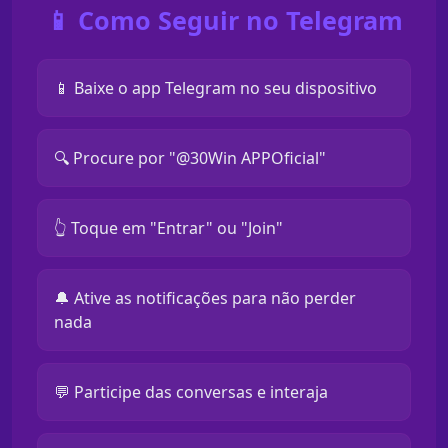
📱 Como Seguir no Telegram
📱 Baixe o app Telegram no seu dispositivo
🔍 Procure por "@30Win APPOficial"
👆 Toque em "Entrar" ou "Join"
🔔 Ative as notificações para não perder
nada
💬 Participe das conversas e interaja