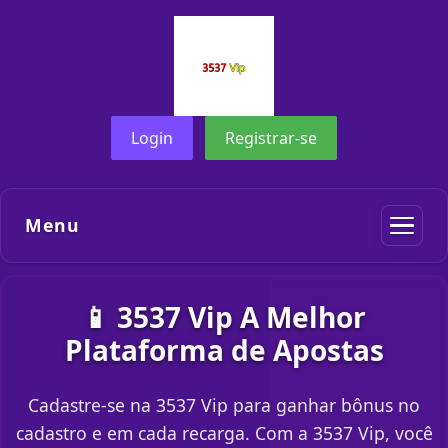
Login
Registrar-se
Menu
📱 3537 Vip A Melhor
Plataforma de Apostas
Cadastre-se na 3537 Vip para ganhar bônus no
cadastro e em cada recarga. Com a 3537 Vip, você