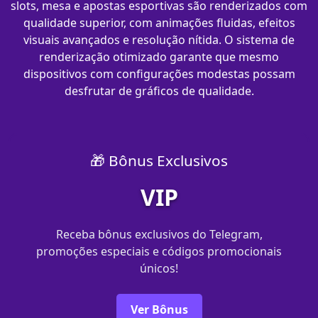
slots, mesa e apostas esportivas são renderizados com
qualidade superior, com animações fluidas, efeitos
visuais avançados e resolução nítida. O sistema de
renderização otimizado garante que mesmo
dispositivos com configurações modestas possam
desfrutar de gráficos de qualidade.
🎁 Bônus Exclusivos
VIP
Receba bônus exclusivos do Telegram,
promoções especiais e códigos promocionais
únicos!
Ver Bônus