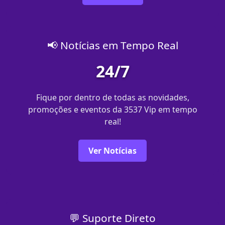
📢 Notícias em Tempo Real
24/7
Fique por dentro de todas as novidades,
promoções e eventos da 3537 Vip em tempo
real!
Ver Notícias
💬 Suporte Direto