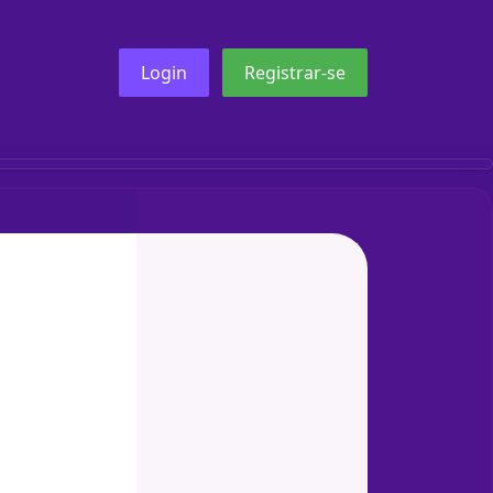
Login
Registrar-se