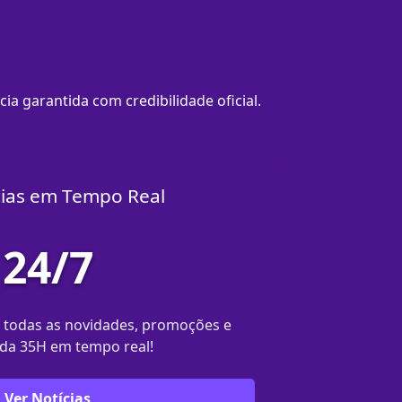
a garantida com credibilidade oficial.
cias em Tempo Real
24/7
e todas as novidades, promoções e
 da 35H em tempo real!
Ver Notícias