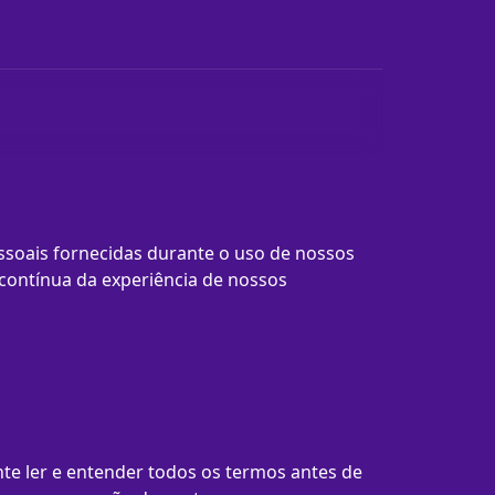
ssoais fornecidas durante o uso de nossos
 contínua da experiência de nossos
te ler e entender todos os termos antes de