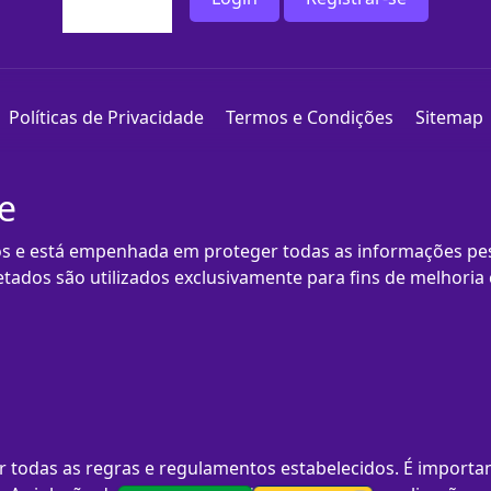
Políticas de Privacidade
Termos e Condições
Sitemap
de
ios e está empenhada em proteger todas as informações pe
tados são utilizados exclusivamente para fins de melhoria
todas as regras e regulamentos estabelecidos. É importan