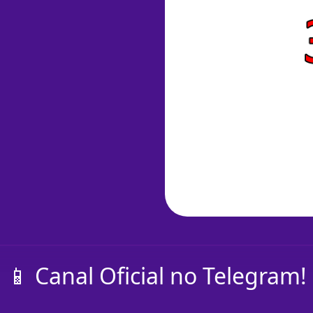
📱 Canal Oficial no Telegram!