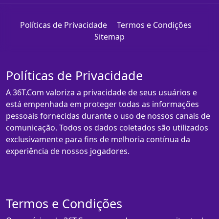
Políticas de Privacidade
Termos e Condições
Sitemap
Políticas de Privacidade
A 36T.Com valoriza a privacidade de seus usuários e
está empenhada em proteger todas as informações
pessoais fornecidas durante o uso de nossos canais de
comunicação. Todos os dados coletados são utilizados
exclusivamente para fins de melhoria contínua da
experiência de nossos jogadores.
Termos e Condições