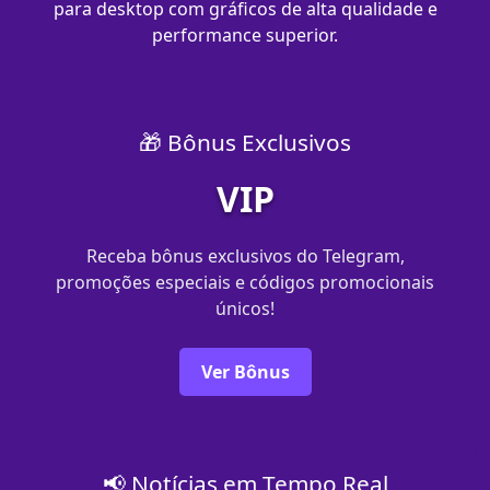
para desktop com gráficos de alta qualidade e
performance superior.
🎁 Bônus Exclusivos
VIP
Receba bônus exclusivos do Telegram,
promoções especiais e códigos promocionais
únicos!
Ver Bônus
📢 Notícias em Tempo Real