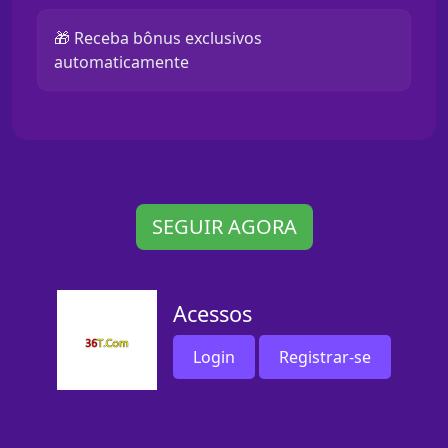
🎁 Receba bônus exclusivos
automaticamente
SEGUIR AGORA
Acessos
Login
Registrar-se