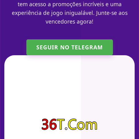
tem acesso a promoções incríveis e uma
experiência de jogo inigualável. Junte-se aos
vencedores agora!
SEGUIR NO TELEGRAM