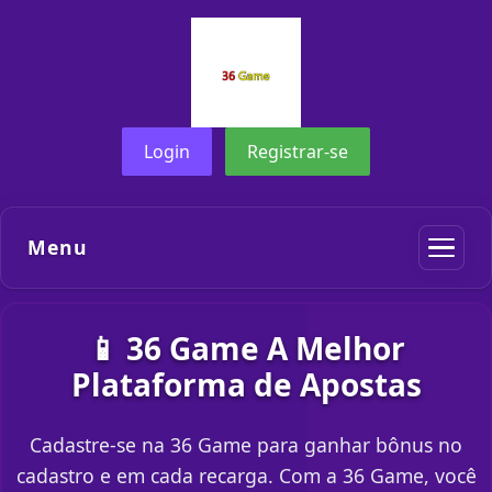
Login
Registrar-se
Menu
📱 36 Game A Melhor
Plataforma de Apostas
Cadastre-se na 36 Game para ganhar bônus no
cadastro e em cada recarga. Com a 36 Game, você