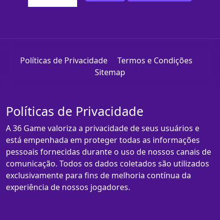
Políticas de Privacidade
Termos e Condições
Sitemap
Políticas de Privacidade
A 36 Game valoriza a privacidade de seus usuários e
está empenhada em proteger todas as informações
pessoais fornecidas durante o uso de nossos canais de
comunicação. Todos os dados coletados são utilizados
exclusivamente para fins de melhoria contínua da
experiência de nossos jogadores.