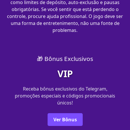
como limites de depósito, auto-exclusão e pausas
obrigatórias. Se você sentir que está perdendo o
controle, procure ajuda profissional. O jogo deve ser
uma forma de entretenimento, não uma fonte de
problemas.
🎁 Bônus Exclusivos
VIP
Receba bônus exclusivos do Telegram,
promoções especiais e códigos promocionais
únicos!
Ver Bônus