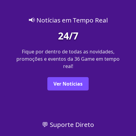
📢 Notícias em Tempo Real
24/7
Fique por dentro de todas as novidades,
promoções e eventos da 36 Game em tempo
real!
Ver Notícias
💬 Suporte Direto