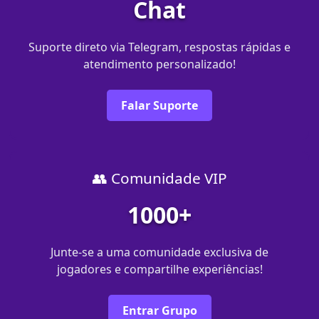
Chat
Suporte direto via Telegram, respostas rápidas e
atendimento personalizado!
Falar Suporte
👥 Comunidade VIP
1000+
Junte-se a uma comunidade exclusiva de
jogadores e compartilhe experiências!
Entrar Grupo