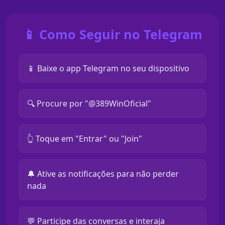
📱 Como Seguir no Telegram
📱 Baixe o app Telegram no seu dispositivo
🔍 Procure por "@389WinOficial"
👆 Toque em "Entrar" ou "Join"
🔔 Ative as notificações para não perder
nada
💬 Participe das conversas e interaja