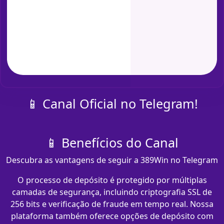
📱 Canal Oficial no Telegram!
📱 Benefícios do Canal
Descubra as vantagens de seguir a 389Win no Telegram
O processo de depósito é protegido por múltiplas
camadas de segurança, incluindo criptografia SSL de
256 bits e verificação de fraude em tempo real. Nossa
plataforma também oferece opções de depósito com