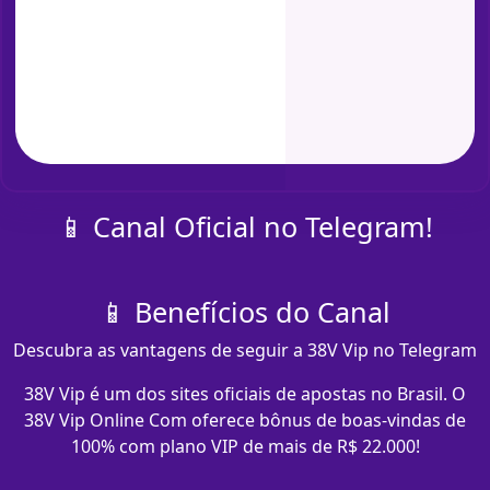
📱 Canal Oficial no Telegram!
📱 Benefícios do Canal
Descubra as vantagens de seguir a 38V Vip no Telegram
38V Vip é um dos sites oficiais de apostas no Brasil. O
38V Vip Online Com oferece bônus de boas-vindas de
100% com plano VIP de mais de R$ 22.000!