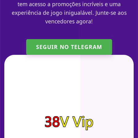
tem acesso a promoções incríveis e uma
experiência de jogo inigualável. Junte-se aos
vencedores agora!
SEGUIR NO TELEGRAM