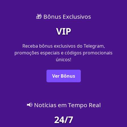
🎁 Bônus Exclusivos
VIP
Receba bônus exclusivos do Telegram,
promoções especiais e códigos promocionais
únicos!
Ver Bônus
📢 Notícias em Tempo Real
24/7