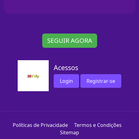
SEGUIR AGORA
Acessos
Login
Registrar-se
Políticas de Privacidade
Termos e Condições
Sitemap