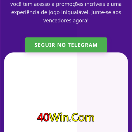
você tem acesso a promoções incríveis e uma
experiência de jogo inigualável. Junte-se aos
vencedores agora!
SEGUIR NO TELEGRAM