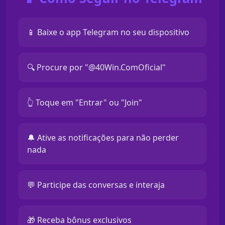
📱 Baixe o app Telegram no seu dispositivo
🔍 Procure por "@40Win.ComOficial"
👆 Toque em "Entrar" ou "Join"
🔔 Ative as notificações para não perder
nada
💬 Participe das conversas e interaja
🎁 Receba bônus exclusivos