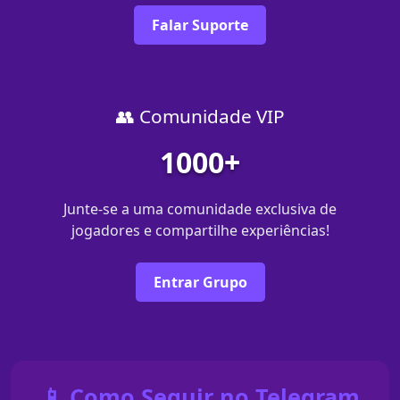
Falar Suporte
👥 Comunidade VIP
1000+
Junte-se a uma comunidade exclusiva de
jogadores e compartilhe experiências!
Entrar Grupo
📱 Como Seguir no Telegram