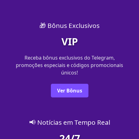
🎁 Bônus Exclusivos
VIP
Receba bônus exclusivos do Telegram,
promoções especiais e códigos promocionais
únicos!
Ver Bônus
📢 Notícias em Tempo Real
24/7