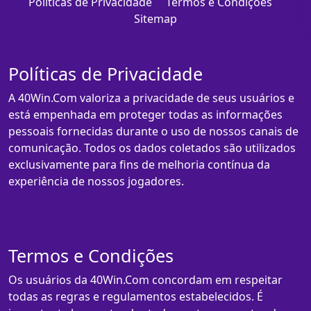
Políticas de Privacidade
Termos e Condições
Sitemap
Políticas de Privacidade
A 40Win.Com valoriza a privacidade de seus usuários e
está empenhada em proteger todas as informações
pessoais fornecidas durante o uso de nossos canais de
comunicação. Todos os dados coletados são utilizados
exclusivamente para fins de melhoria contínua da
experiência de nossos jogadores.
Termos e Condições
Os usuários da 40Win.Com concordam em respeitar
todas as regras e regulamentos estabelecidos. É