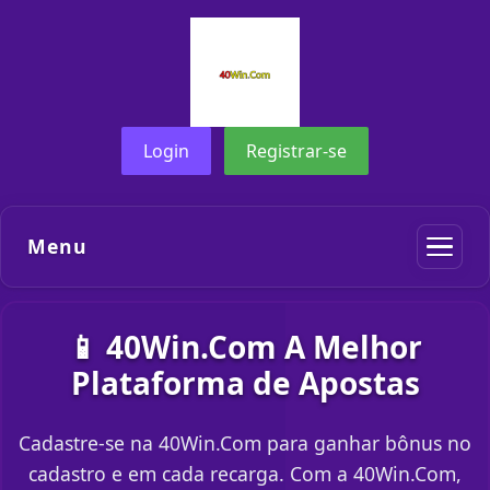
Login
Registrar-se
Menu
📱 40Win.Com A Melhor
Plataforma de Apostas
Cadastre-se na 40Win.Com para ganhar bônus no
cadastro e em cada recarga. Com a 40Win.Com,