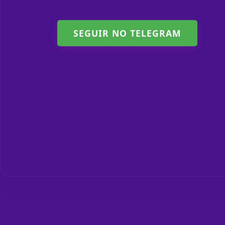
SEGUIR NO TELEGRAM