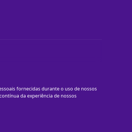
essoais fornecidas durante o uso de nossos
 contínua da experiência de nossos