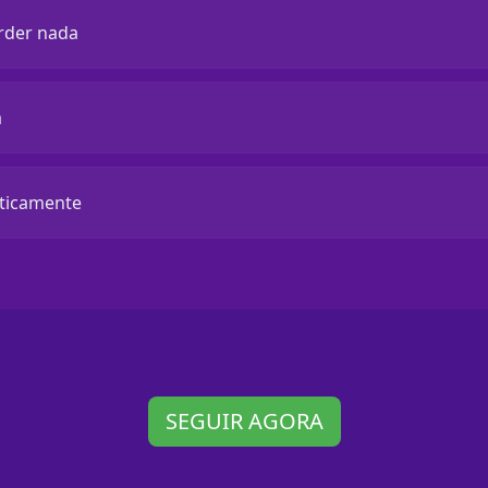
erder nada
a
aticamente
SEGUIR AGORA