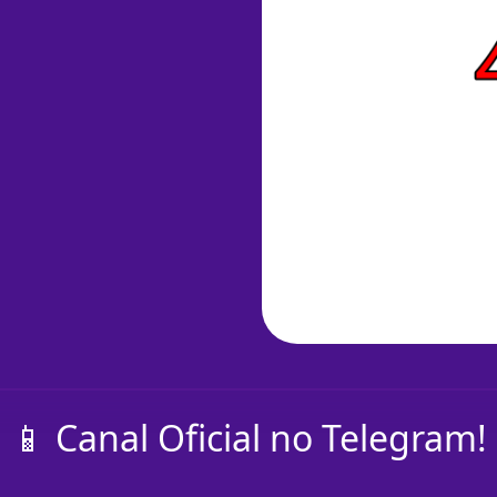
📱 Canal Oficial no Telegram!