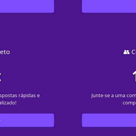
reto
👥 
t
espostas rápidas e
Junte-se a uma com
lizado!
compa
e