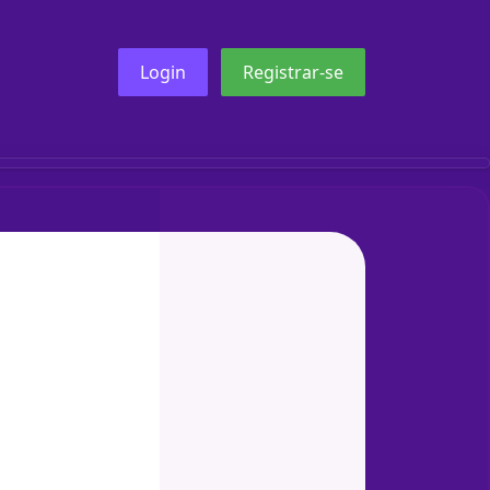
Login
Registrar-se