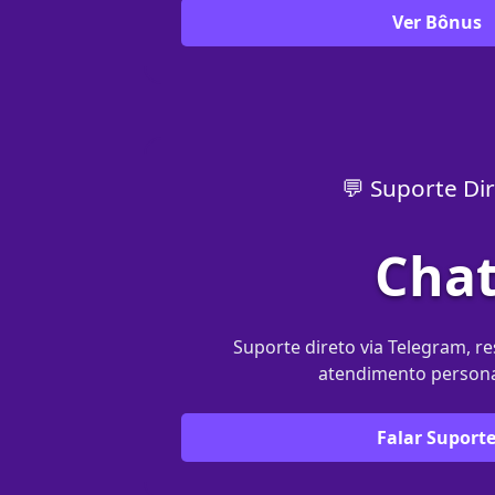
Ver Bônus
💬 Suporte Di
Cha
Suporte direto via Telegram, r
atendimento persona
Falar Suport