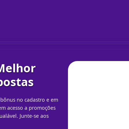
Melhor
postas
 bônus no cadastro e em
tem acesso a promoções
ualável. Junte-se aos