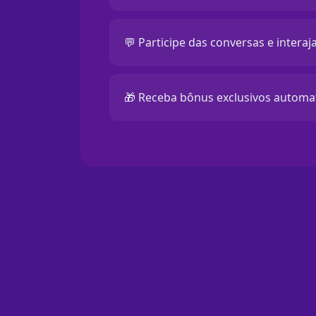
💬 Participe das conversas e interaj
🎁 Receba bônus exclusivos autom