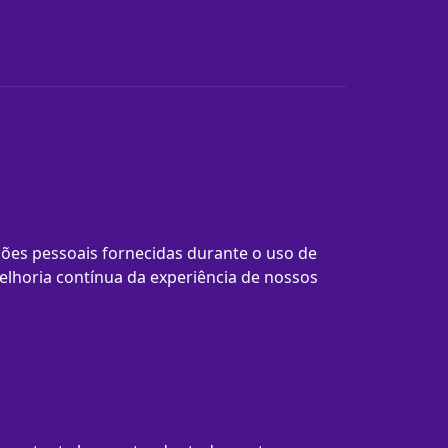
ções pessoais fornecidas durante o uso de
elhoria contínua da experiência de nossos