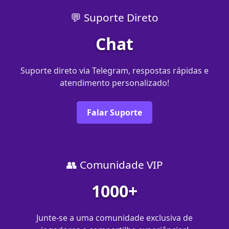
💬 Suporte Direto
Chat
Suporte direto via Telegram, respostas rápidas e
atendimento personalizado!
Falar Suporte
👥 Comunidade VIP
1000+
Junte-se a uma comunidade exclusiva de