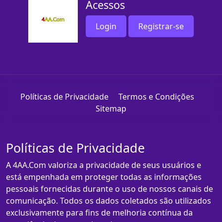
Acessos
Login
Registrar-se
Políticas de Privacidade
Termos e Condições
Sitemap
Políticas de Privacidade
A 4AA.Com valoriza a privacidade de seus usuários e
está empenhada em proteger todas as informações
pessoais fornecidas durante o uso de nossos canais de
comunicação. Todos os dados coletados são utilizados
exclusivamente para fins de melhoria contínua da