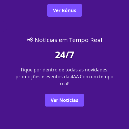
Ver Bônus
📢 Notícias em Tempo Real
24/7
Fique por dentro de todas as novidades,
promoções e eventos da 4AA.Com em tempo
real!
Ver Notícias