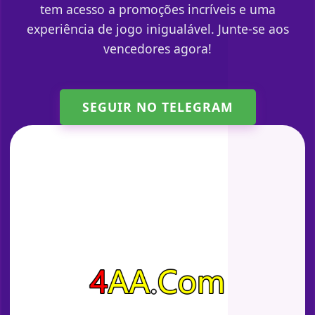
tem acesso a promoções incríveis e uma
experiência de jogo inigualável. Junte-se aos
vencedores agora!
SEGUIR NO TELEGRAM