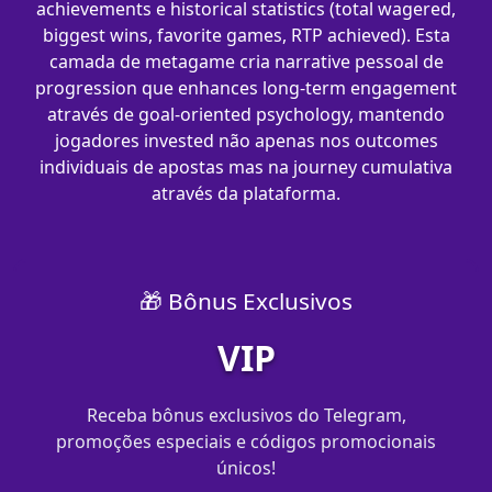
achievements e historical statistics (total wagered,
biggest wins, favorite games, RTP achieved). Esta
camada de metagame cria narrative pessoal de
progression que enhances long-term engagement
através de goal-oriented psychology, mantendo
jogadores invested não apenas nos outcomes
individuais de apostas mas na journey cumulativa
através da plataforma.
🎁 Bônus Exclusivos
VIP
Receba bônus exclusivos do Telegram,
promoções especiais e códigos promocionais
únicos!