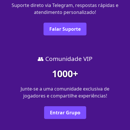
Suporte direto via Telegram, respostas rápidas e
atendimento personalizado!
Falar Suporte
👥 Comunidade VIP
1000+
Junte-se a uma comunidade exclusiva de
jogadores e compartilhe experiências!
Entrar Grupo