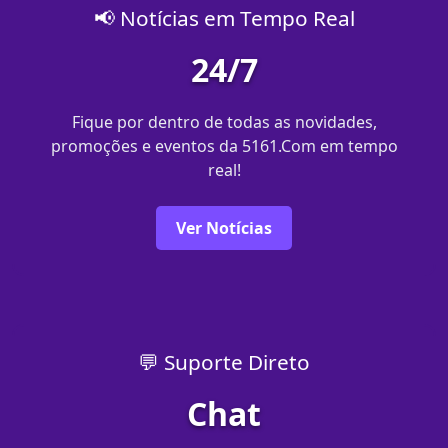
📢 Notícias em Tempo Real
24/7
Fique por dentro de todas as novidades,
promoções e eventos da 5161.Com em tempo
real!
Ver Notícias
💬 Suporte Direto
Chat