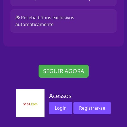
🎁 Receba bônus exclusivos
automaticamente
SEGUIR AGORA
Acessos
Login
Registrar-se