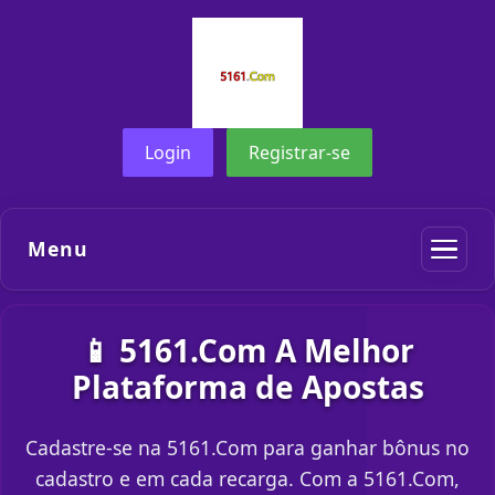
Login
Registrar-se
Menu
📱 5161.Com A Melhor
Plataforma de Apostas
Cadastre-se na 5161.Com para ganhar bônus no
cadastro e em cada recarga. Com a 5161.Com,