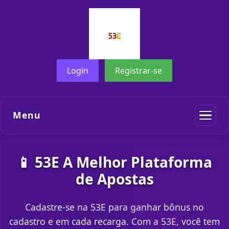
Login
Registrar-se
Menu
📱 53E A Melhor Plataforma
de Apostas
Cadastre-se na 53E para ganhar bônus no
cadastro e em cada recarga. Com a 53E, você tem