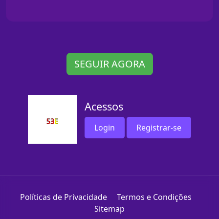
SEGUIR AGORA
Acessos
Login
Registrar-se
Políticas de Privacidade
Termos e Condições
Sitemap