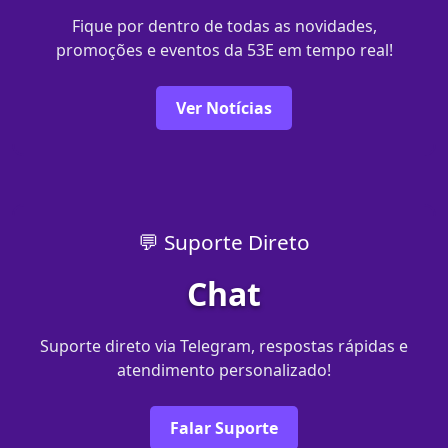
Fique por dentro de todas as novidades,
promoções e eventos da 53E em tempo real!
Ver Notícias
💬 Suporte Direto
Chat
Suporte direto via Telegram, respostas rápidas e
atendimento personalizado!
Falar Suporte