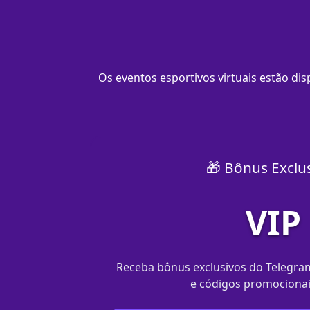
Os eventos esportivos virtuais estão di
🎁 Bônus Exclu
VIP
Receba bônus exclusivos do Telegra
e códigos promocionai