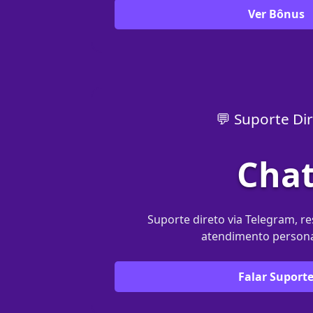
Ver Bônus
💬 Suporte Di
Cha
Suporte direto via Telegram, r
atendimento persona
Falar Suport