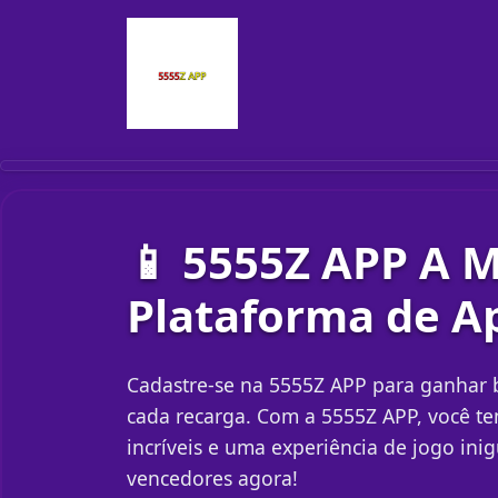
📱 5555Z APP A 
Plataforma de A
Cadastre-se na 5555Z APP para ganhar 
cada recarga. Com a 5555Z APP, você t
incríveis e uma experiência de jogo inig
vencedores agora!