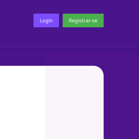
Login
Registrar-se