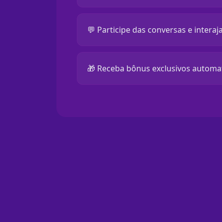
💬 Participe das conversas e interaj
🎁 Receba bônus exclusivos autom