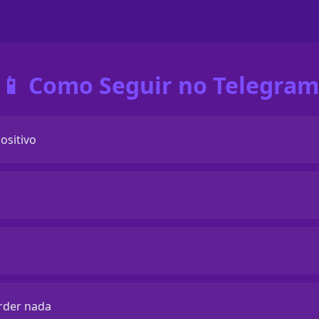
📱 Como Seguir no Telegram
ositivo
erder nada