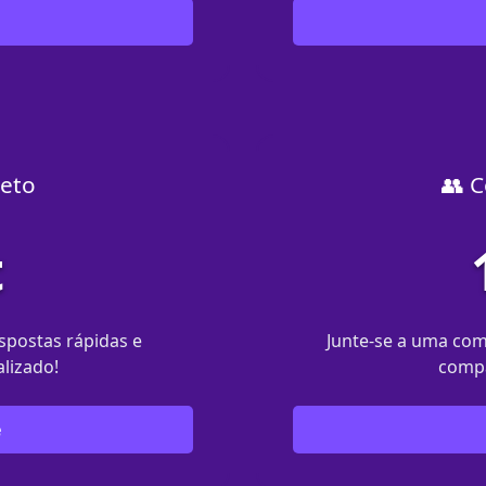
reto
👥 
t
espostas rápidas e
Junte-se a uma com
lizado!
compa
e