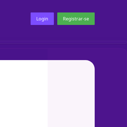
Login
Registrar-se