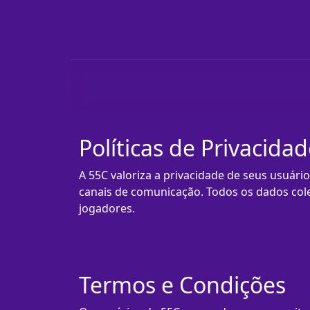
Políticas de Privacida
A 55C valoriza a privacidade de seus usuár
canais de comunicação. Todos os dados cole
jogadores.
Termos e Condições