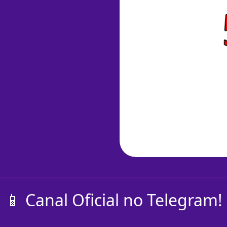
📱 Canal Oficial no Telegram!