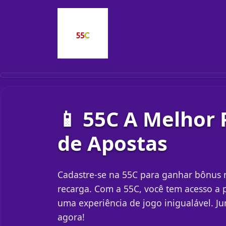
📱 55C A Melhor
de Apostas
Cadastre-se na 55C para ganhar bônus 
recarga. Com a 55C, você tem acesso a 
uma experiência de jogo inigualável. J
agora!