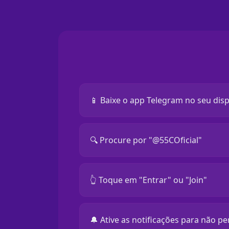
📱 Baixe o app Telegram no seu disp
🔍 Procure por "@55COficial"
👆 Toque em "Entrar" ou "Join"
🔔 Ative as notificações para não p