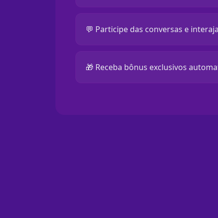
💬 Participe das conversas e interaj
🎁 Receba bônus exclusivos autom