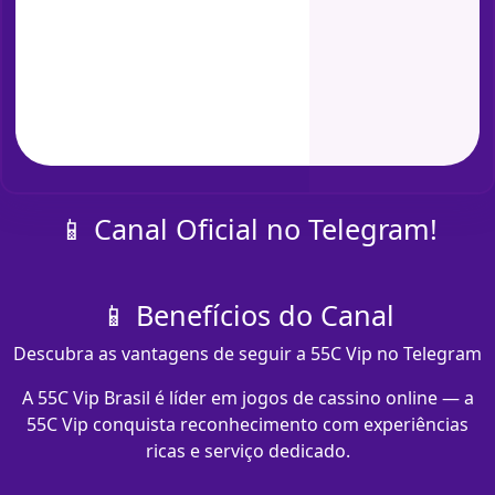
📱 Canal Oficial no Telegram!
📱 Benefícios do Canal
Descubra as vantagens de seguir a 55C Vip no Telegram
A 55C Vip Brasil é líder em jogos de cassino online — a
55C Vip conquista reconhecimento com experiências
ricas e serviço dedicado.