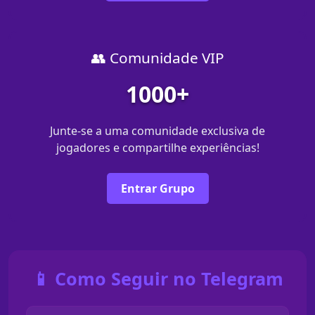
👥 Comunidade VIP
1000+
Junte-se a uma comunidade exclusiva de
jogadores e compartilhe experiências!
Entrar Grupo
📱 Como Seguir no Telegram