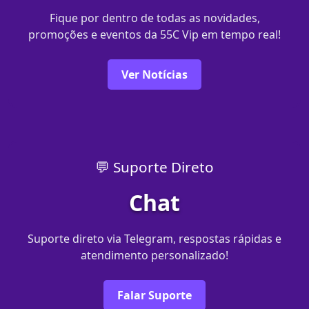
Fique por dentro de todas as novidades,
promoções e eventos da 55C Vip em tempo real!
Ver Notícias
💬 Suporte Direto
Chat
Suporte direto via Telegram, respostas rápidas e
atendimento personalizado!
Falar Suporte