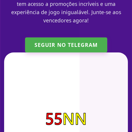
tem acesso a promoções incríveis e uma
experiência de jogo inigualável. Junte-se aos
vencedores agora!
SEGUIR NO TELEGRAM