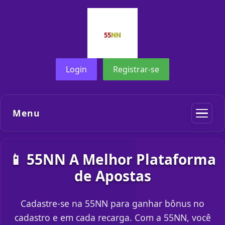
Login
Registrar-se
Menu
📱 55NN A Melhor Plataforma
de Apostas
Cadastre-se na 55NN para ganhar bônus no
cadastro e em cada recarga. Com a 55NN, você