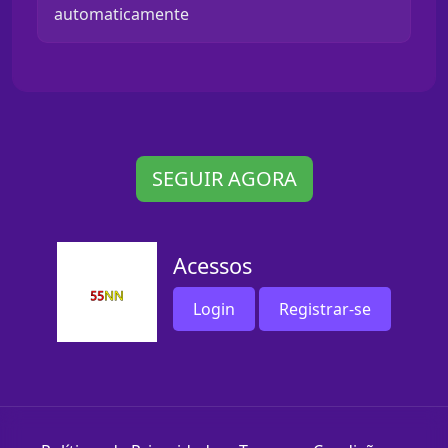
automaticamente
SEGUIR AGORA
Acessos
Login
Registrar-se