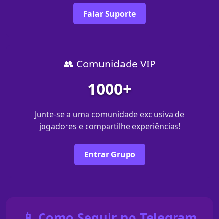
Falar Suporte
👥 Comunidade VIP
1000+
Junte-se a uma comunidade exclusiva de
jogadores e compartilhe experiências!
Entrar Grupo
📱 Como Seguir no Telegram