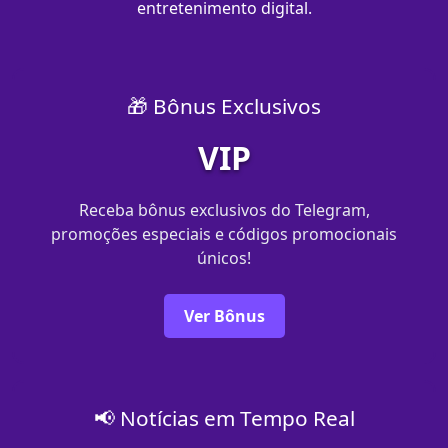
entretenimento digital.
🎁 Bônus Exclusivos
VIP
Receba bônus exclusivos do Telegram,
promoções especiais e códigos promocionais
únicos!
Ver Bônus
📢 Notícias em Tempo Real