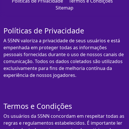
Políticas de Privacidade
Termos e Condições
Sitemap
Políticas de Privacidade
A 55NN valoriza a privacidade de seus usuários e está
empenhada em proteger todas as informações
pessoais fornecidas durante o uso de nossos canais de
comunicação. Todos os dados coletados são utilizados
exclusivamente para fins de melhoria contínua da
experiência de nossos jogadores.
Termos e Condições
Os usuários da 55NN concordam em respeitar todas as
regras e regulamentos estabelecidos. É importante ler