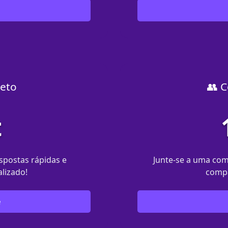
reto
👥 
t
espostas rápidas e
Junte-se a uma com
lizado!
compa
e