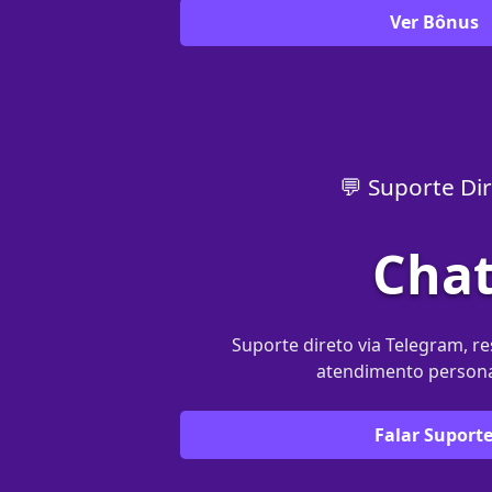
Ver Bônus
💬 Suporte Di
Cha
Suporte direto via Telegram, r
atendimento persona
Falar Suport