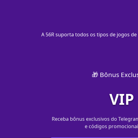
A 56R suporta todos os tipos de jogos de 
🎁 Bônus Exclu
VIP
Receba bônus exclusivos do Telegra
e códigos promocionai