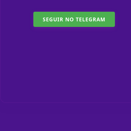
SEGUIR NO TELEGRAM