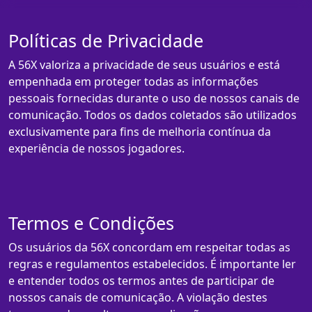
Políticas de Privacidade
A 56X valoriza a privacidade de seus usuários e está
empenhada em proteger todas as informações
pessoais fornecidas durante o uso de nossos canais de
comunicação. Todos os dados coletados são utilizados
exclusivamente para fins de melhoria contínua da
experiência de nossos jogadores.
Termos e Condições
Os usuários da 56X concordam em respeitar todas as
regras e regulamentos estabelecidos. É importante ler
e entender todos os termos antes de participar de
nossos canais de comunicação. A violação destes