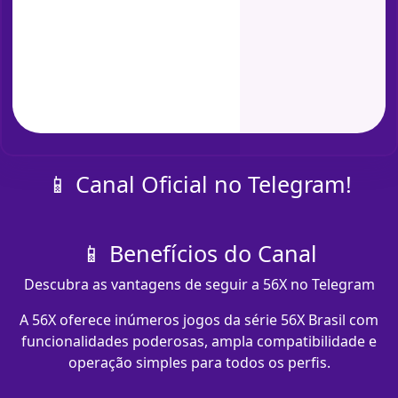
📱 Canal Oficial no Telegram!
📱 Benefícios do Canal
Descubra as vantagens de seguir a 56X no Telegram
A 56X oferece inúmeros jogos da série 56X Brasil com
funcionalidades poderosas, ampla compatibilidade e
operação simples para todos os perfis.