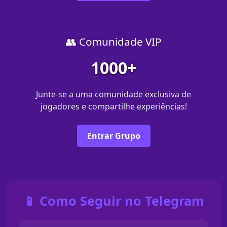
👥 Comunidade VIP
1000+
Junte-se a uma comunidade exclusiva de
jogadores e compartilhe experiências!
Entrar Grupo
📱 Como Seguir no Telegram