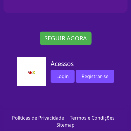
SEGUIR AGORA
Acessos
Login
Registrar-se
Políticas de Privacidade
Termos e Condições
Sitemap