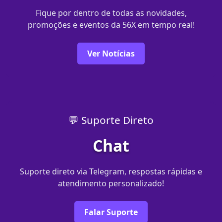
Fique por dentro de todas as novidades,
promoções e eventos da 56X em tempo real!
Ver Notícias
💬 Suporte Direto
Chat
Suporte direto via Telegram, respostas rápidas e
atendimento personalizado!
Falar Suporte