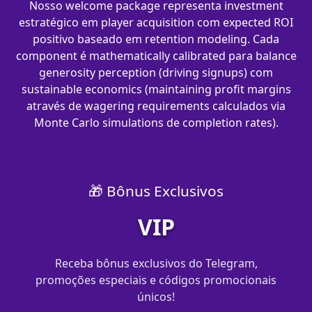
Nosso welcome package representa investment
estratégico em player acquisition com expected ROI
positivo baseado em retention modeling. Cada
component é mathematically calibrated para balance
generosity perception (driving signups) com
sustainable economics (maintaining profit margins
através de wagering requirements calculados via
Monte Carlo simulations de completion rates).
🎁 Bônus Exclusivos
VIP
Receba bônus exclusivos do Telegram,
promoções especiais e códigos promocionais
únicos!