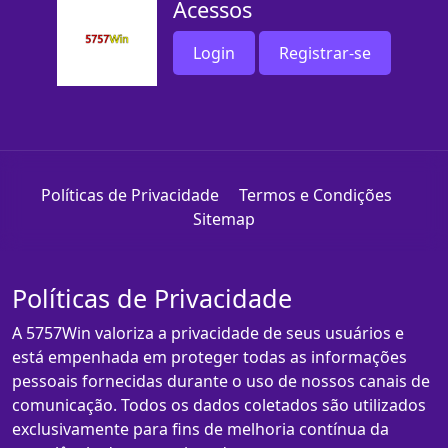
Acessos
Login
Registrar-se
Políticas de Privacidade
Termos e Condições
Sitemap
Políticas de Privacidade
A 5757Win valoriza a privacidade de seus usuários e
está empenhada em proteger todas as informações
pessoais fornecidas durante o uso de nossos canais de
comunicação. Todos os dados coletados são utilizados
exclusivamente para fins de melhoria contínua da