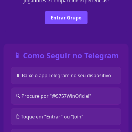
jogadores e compartilhe experiências!
Entrar Grupo
📱 Como Seguir no Telegram
📱 Baixe o app Telegram no seu dispositivo
🔍 Procure por "@5757WinOficial"
👆 Toque em "Entrar" ou "Join"