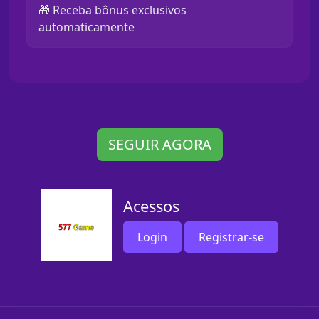
🎁 Receba bônus exclusivos
automaticamente
SEGUIR AGORA
Acessos
Login
Registrar-se