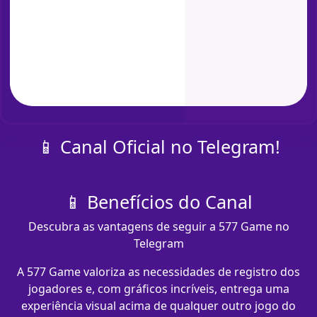
📱 Canal Oficial no Telegram!
📱 Benefícios do Canal
Descubra as vantagens de seguir a 577 Game no
Telegram
A 577 Game valoriza as necessidades de registro dos
jogadores e, com gráficos incríveis, entrega uma
experiência visual acima de qualquer outro jogo do