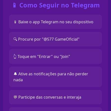
📱 Como Seguir no Telegram
📱 Baixe o app Telegram no seu dispositivo
🔍 Procure por "@577 GameOficial"
👆 Toque em "Entrar" ou "Join"
🔔 Ative as notificações para não perder
nada
💬 Participe das conversas e interaja