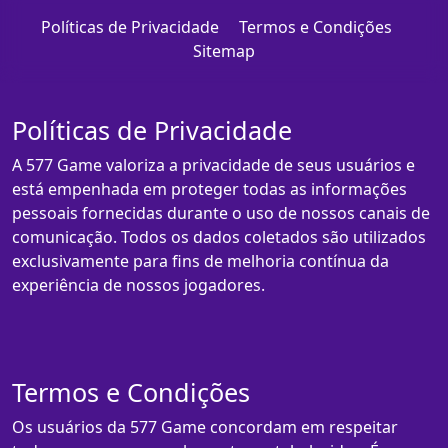
Políticas de Privacidade
Termos e Condições
Sitemap
Políticas de Privacidade
A 577 Game valoriza a privacidade de seus usuários e
está empenhada em proteger todas as informações
pessoais fornecidas durante o uso de nossos canais de
comunicação. Todos os dados coletados são utilizados
exclusivamente para fins de melhoria contínua da
experiência de nossos jogadores.
Termos e Condições
Os usuários da 577 Game concordam em respeitar