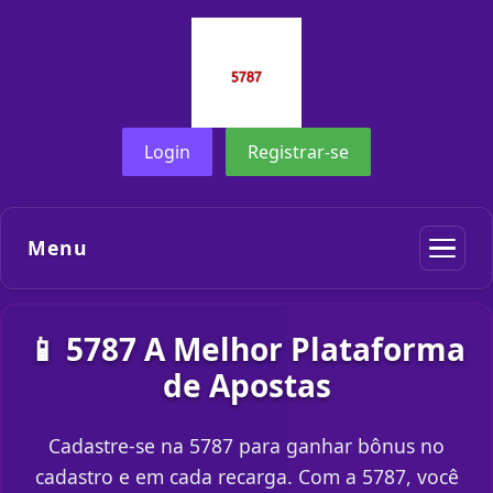
Login
Registrar-se
Menu
📱 5787 A Melhor Plataforma
de Apostas
Cadastre-se na 5787 para ganhar bônus no
cadastro e em cada recarga. Com a 5787, você