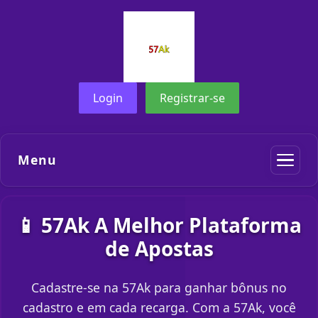
Login
Registrar-se
Menu
📱 57Ak A Melhor Plataforma
de Apostas
Cadastre-se na 57Ak para ganhar bônus no
cadastro e em cada recarga. Com a 57Ak, você