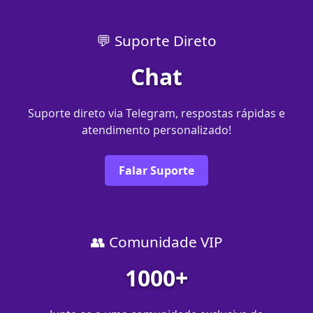
💬 Suporte Direto
Chat
Suporte direto via Telegram, respostas rápidas e
atendimento personalizado!
Falar Suporte
👥 Comunidade VIP
1000+