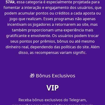
57Ak
, essa categoria é especialmente projetada para
fomentar a interação e engajamento dos usuários, que
podem acumular pontos ou créditos a cada aposta ou
jogo que realizam. Esses programas não apenas
incentivam os jogadores a retornarem ao site, mas
também proporcionam uma experiência mais
gratificante e envolvente. Os usuários podem trocar
seus pontos por prêmios, bônus ou até mesmo
dinheiro real, dependendo das políticas do site. Além
disso, as recompensas variam signific.
🎁 Bônus Exclusivos
VIP
Receba bônus exclusivos do Telegram,