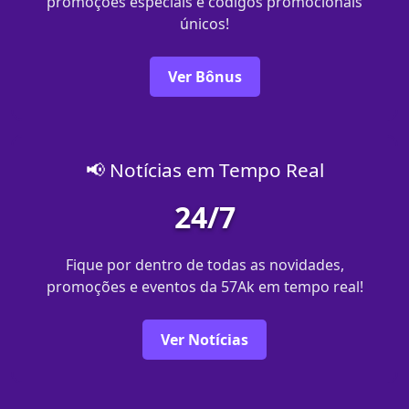
promoções especiais e códigos promocionais
únicos!
Ver Bônus
📢 Notícias em Tempo Real
24/7
Fique por dentro de todas as novidades,
promoções e eventos da 57Ak em tempo real!
Ver Notícias