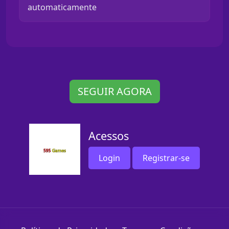
automaticamente
SEGUIR AGORA
Acessos
Login
Registrar-se