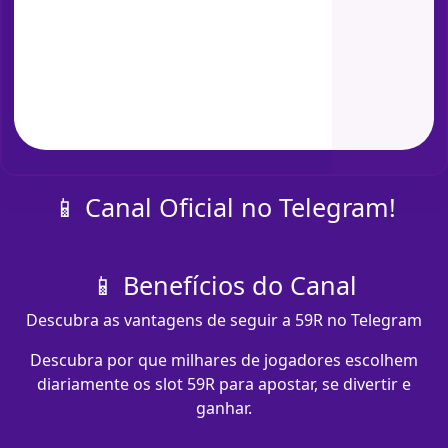
📱 Canal Oficial no Telegram!
📱 Benefícios do Canal
Descubra as vantagens de seguir a 59R no Telegram
Descubra por que milhares de jogadores escolhem
diariamente os slot 59R para apostar, se divertir e
ganhar.