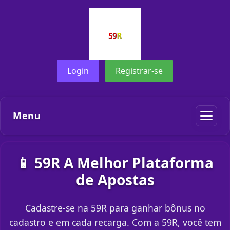
Login
Registrar-se
Menu
📱 59R A Melhor Plataforma
de Apostas
Cadastre-se na 59R para ganhar bônus no
cadastro e em cada recarga. Com a 59R, você tem