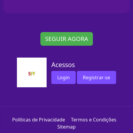
SEGUIR AGORA
Acessos
Login
Registrar-se
Políticas de Privacidade
Termos e Condições
Sitemap