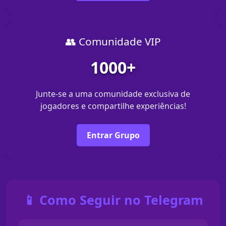
👥 Comunidade VIP
1000+
Junte-se a uma comunidade exclusiva de
jogadores e compartilhe experiências!
Entrar Grupo
📱 Como Seguir no Telegram