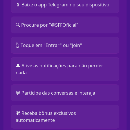
📱 Baixe o app Telegram no seu dispositivo
🔍 Procure por "@5FFOficial"
👆 Toque em "Entrar" ou "Join"
🔔 Ative as notificações para não perder
nada
💬 Participe das conversas e interaja
🎁 Receba bônus exclusivos
automaticamente