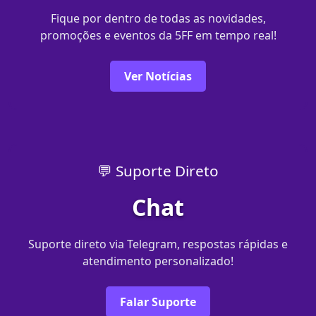
Fique por dentro de todas as novidades,
promoções e eventos da 5FF em tempo real!
Ver Notícias
💬 Suporte Direto
Chat
Suporte direto via Telegram, respostas rápidas e
atendimento personalizado!
Falar Suporte