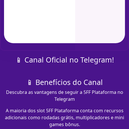
📱 Canal Oficial no Telegram!
📱 Benefícios do Canal
Descubra as vantagens de seguir a 5FF Plataforma no
Telegram
A maioria dos slot 5FF Plataforma conta com recursos
adicionais como rodadas grátis, multiplicadores e mini
games bônus.