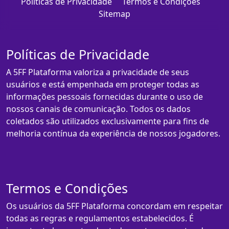
Políticas de Privacidade
Termos e Condições
Sitemap
Políticas de Privacidade
A 5FF Plataforma valoriza a privacidade de seus
usuários e está empenhada em proteger todas as
informações pessoais fornecidas durante o uso de
nossos canais de comunicação. Todos os dados
coletados são utilizados exclusivamente para fins de
melhoria contínua da experiência de nossos jogadores.
Termos e Condições
Os usuários da 5FF Plataforma concordam em respeitar
todas as regras e regulamentos estabelecidos. É