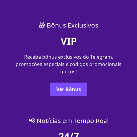
🎁 Bônus Exclusivos
VIP
Receba bônus exclusivos do Telegram,
promoções especiais e códigos promocionais
únicos!
Ver Bônus
📢 Notícias em Tempo Real
24/7