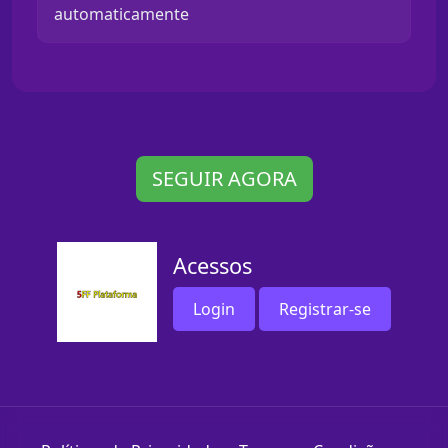
automaticamente
SEGUIR AGORA
Acessos
Login
Registrar-se