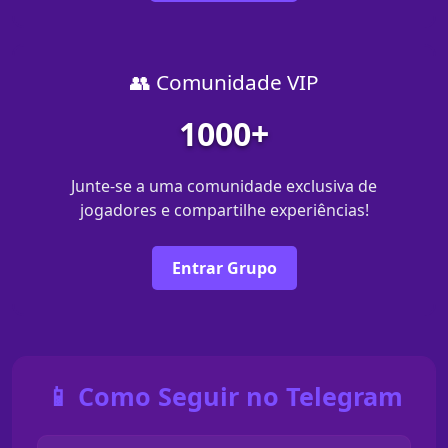
👥 Comunidade VIP
1000+
Junte-se a uma comunidade exclusiva de
jogadores e compartilhe experiências!
Entrar Grupo
📱 Como Seguir no Telegram