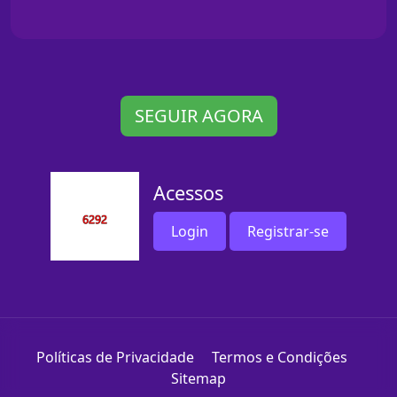
SEGUIR AGORA
Acessos
Login
Registrar-se
Políticas de Privacidade
Termos e Condições
Sitemap