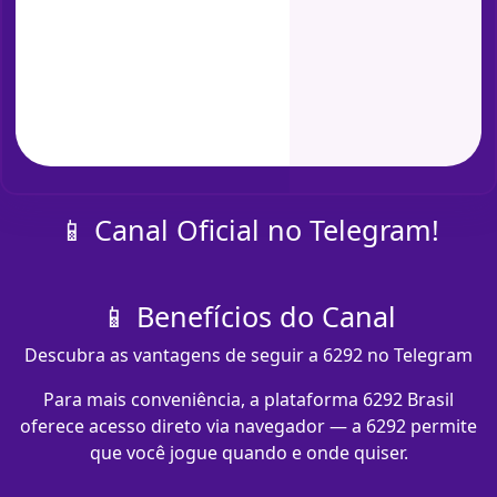
📱 Canal Oficial no Telegram!
📱 Benefícios do Canal
Descubra as vantagens de seguir a 6292 no Telegram
Para mais conveniência, a plataforma 6292 Brasil
oferece acesso direto via navegador — a 6292 permite
que você jogue quando e onde quiser.