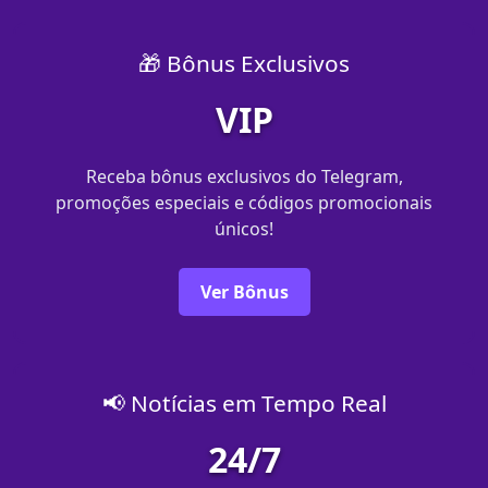
🎁 Bônus Exclusivos
VIP
Receba bônus exclusivos do Telegram,
promoções especiais e códigos promocionais
únicos!
Ver Bônus
📢 Notícias em Tempo Real
24/7