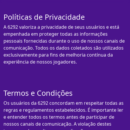
Políticas de Privacidade
A 6292 valoriza a privacidade de seus usuários e está
empenhada em proteger todas as informações
pessoais fornecidas durante o uso de nossos canais de
comunicação. Todos os dados coletados são utilizados
exclusivamente para fins de melhoria contínua da
experiência de nossos jogadores.
Termos e Condições
Os usuários da 6292 concordam em respeitar todas as
regras e regulamentos estabelecidos. É importante ler
e entender todos os termos antes de participar de
nossos canais de comunicação. A violação destes