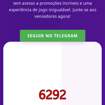
tem acesso a promoções incríveis e uma
experiência de jogo inigualável. Junte-se aos
vencedores agora!
SEGUIR NO TELEGRAM