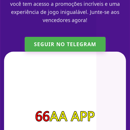
você tem acesso a promoções incríveis e uma
experiência de jogo inigualável. Junte-se aos
vencedores agora!
SEGUIR NO TELEGRAM