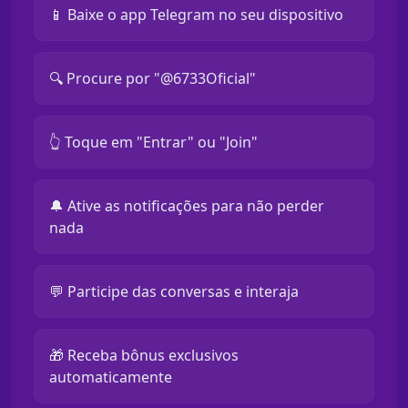
📱 Baixe o app Telegram no seu dispositivo
🔍 Procure por "@6733Oficial"
👆 Toque em "Entrar" ou "Join"
🔔 Ative as notificações para não perder
nada
💬 Participe das conversas e interaja
🎁 Receba bônus exclusivos
automaticamente