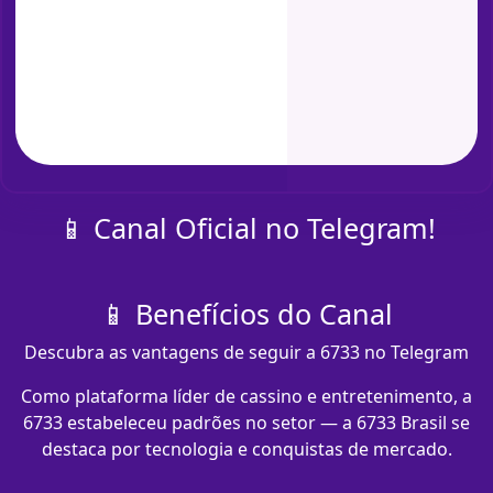
📱 Canal Oficial no Telegram!
📱 Benefícios do Canal
Descubra as vantagens de seguir a 6733 no Telegram
Como plataforma líder de cassino e entretenimento, a
6733 estabeleceu padrões no setor — a 6733 Brasil se
destaca por tecnologia e conquistas de mercado.