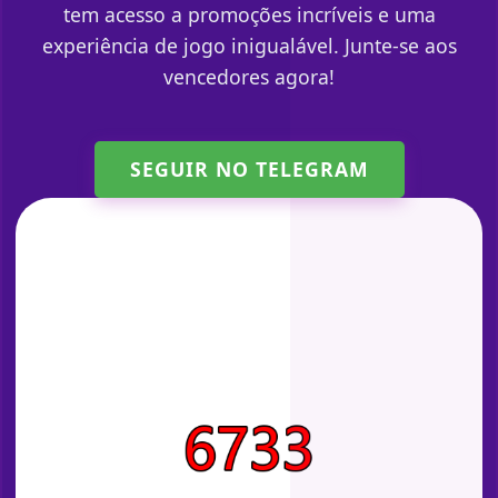
tem acesso a promoções incríveis e uma
experiência de jogo inigualável. Junte-se aos
vencedores agora!
SEGUIR NO TELEGRAM