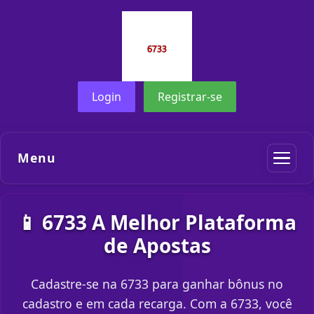
Login
Registrar-se
Menu
📱 6733 A Melhor Plataforma
de Apostas
Cadastre-se na 6733 para ganhar bônus no
cadastro e em cada recarga. Com a 6733, você