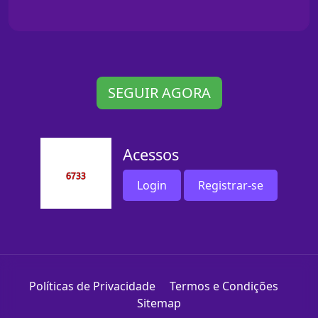
SEGUIR AGORA
Acessos
Login
Registrar-se
Políticas de Privacidade
Termos e Condições
Sitemap