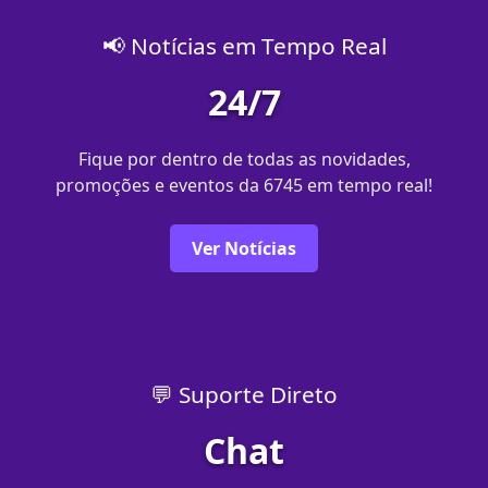
📢 Notícias em Tempo Real
24/7
Fique por dentro de todas as novidades,
promoções e eventos da 6745 em tempo real!
Ver Notícias
💬 Suporte Direto
Chat