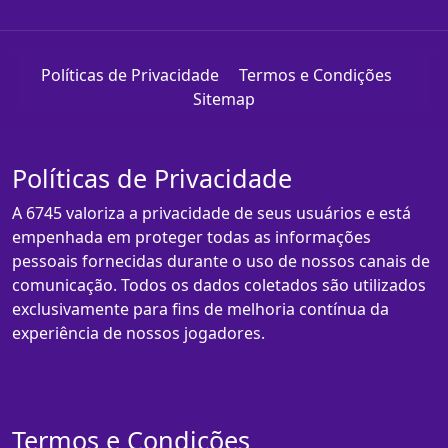
Políticas de Privacidade
Termos e Condições
Sitemap
Políticas de Privacidade
A 6745 valoriza a privacidade de seus usuários e está
empenhada em proteger todas as informações
pessoais fornecidas durante o uso de nossos canais de
comunicação. Todos os dados coletados são utilizados
exclusivamente para fins de melhoria contínua da
experiência de nossos jogadores.
Termos e Condições