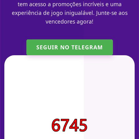
tem acesso a promoções incríveis e uma
experiência de jogo inigualável. Junte-se aos
vencedores agora!
SEGUIR NO TELEGRAM