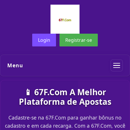
Login
Registrar-se
Menu
📱 67F.Com A Melhor
Plataforma de Apostas
Cadastre-se na 67F.Com para ganhar bônus no
cadastro e em cada recarga. Com a 67F.Com, você