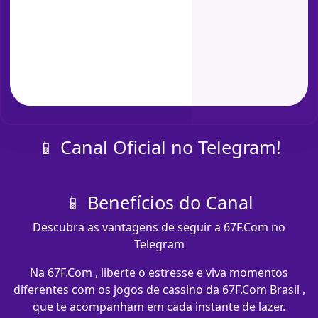
📱 Canal Oficial no Telegram!
📱 Benefícios do Canal
Descubra as vantagens de seguir a 67F.Com no
Telegram
Na 67F.Com , liberte o estresse e viva momentos
diferentes com os jogos de cassino da 67F.Com Brasil ,
que te acompanham em cada instante de lazer.