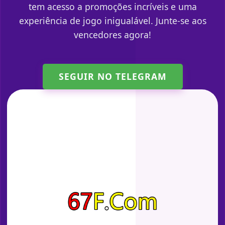
tem acesso a promoções incríveis e uma
experiência de jogo inigualável. Junte-se aos
vencedores agora!
SEGUIR NO TELEGRAM