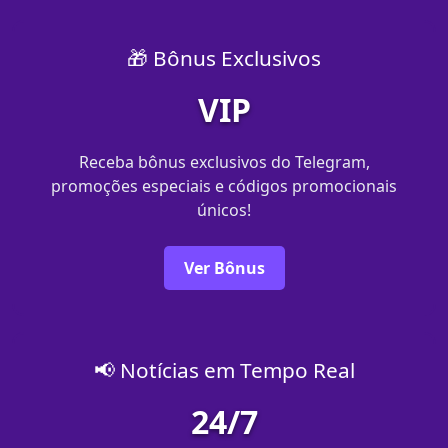
🎁 Bônus Exclusivos
VIP
Receba bônus exclusivos do Telegram,
promoções especiais e códigos promocionais
únicos!
Ver Bônus
📢 Notícias em Tempo Real
24/7