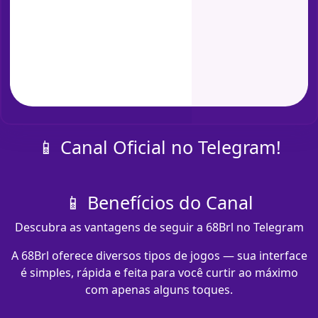
📱 Canal Oficial no Telegram!
📱 Benefícios do Canal
Descubra as vantagens de seguir a 68Brl no Telegram
A 68Brl oferece diversos tipos de jogos — sua interface
é simples, rápida e feita para você curtir ao máximo
com apenas alguns toques.