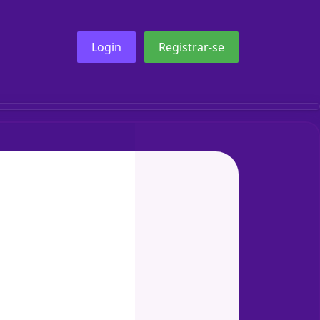
Login
Registrar-se