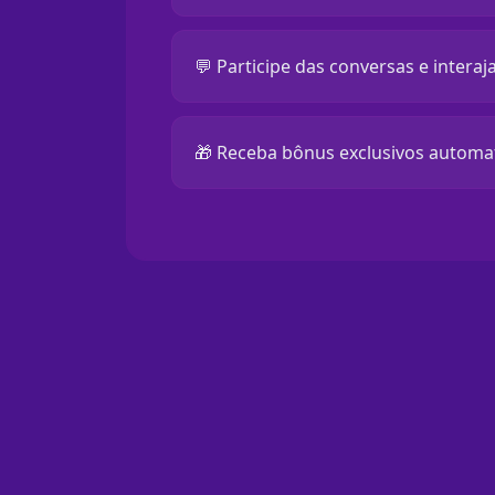
💬 Participe das conversas e interaj
🎁 Receba bônus exclusivos autom