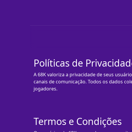
Políticas de Privacida
A 68K valoriza a privacidade de seus usuár
canais de comunicação. Todos os dados cole
jogadores.
Termos e Condições