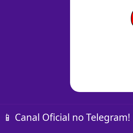
📱 Canal Oficial no Telegram!