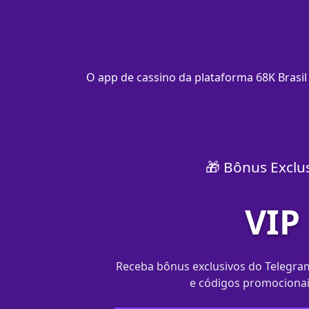
O app de cassino da plataforma 68K Brasi
🎁 Bônus Exclu
VIP
Receba bônus exclusivos do Telegra
e códigos promocionai