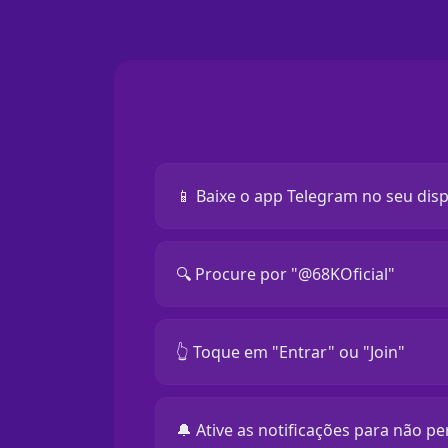
📱 Baixe o app Telegram no seu disp
🔍 Procure por "@68KOficial"
👆 Toque em "Entrar" ou "Join"
🔔 Ative as notificações para não p