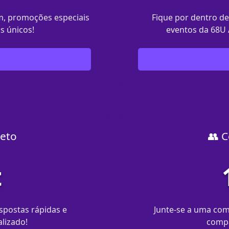
m, promoções especiais
Fique por dentro d
s únicos!
eventos da 68U
reto
👥 
t
espostas rápidas e
Junte-se a uma com
lizado!
compa