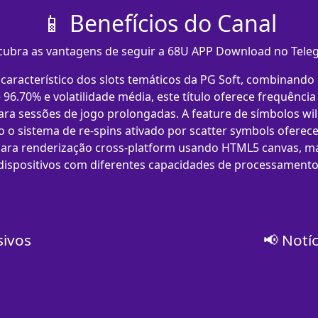
📱 Benefícios do Canal
cubra as vantagens de seguir a 68U APP Download no Tele
al característico dos slots temáticos da PG Soft, combinand
6.70% e volatilidade média, este título oferece frequênc
ara sessões de jogo prolongadas. A feature de símbolos wild
nto o sistema de re-spins ativado por scatter symbols ofer
o para renderização cross-platform usando HTML5 canvas, m
dispositivos com diferentes capacidades de processamento
sivos
📢 Notí