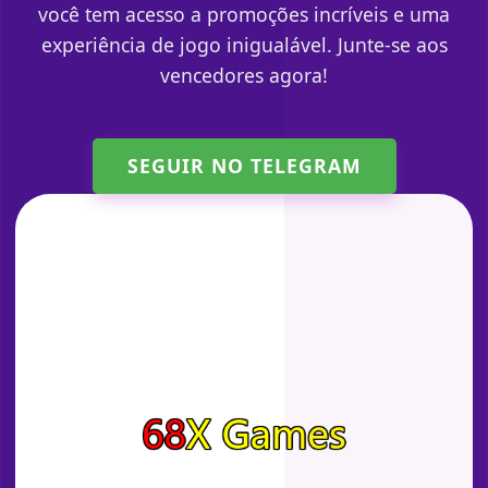
você tem acesso a promoções incríveis e uma
experiência de jogo inigualável. Junte-se aos
vencedores agora!
SEGUIR NO TELEGRAM