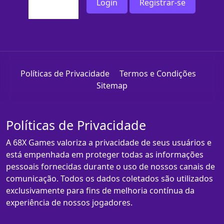
Login
Registrar-se
Políticas de Privacidade
Termos e Condições
Sitemap
Políticas de Privacidade
A 68X Games valoriza a privacidade de seus usuários e
está empenhada em proteger todas as informações
pessoais fornecidas durante o uso de nossos canais de
comunicação. Todos os dados coletados são utilizados
exclusivamente para fins de melhoria contínua da
experiência de nossos jogadores.