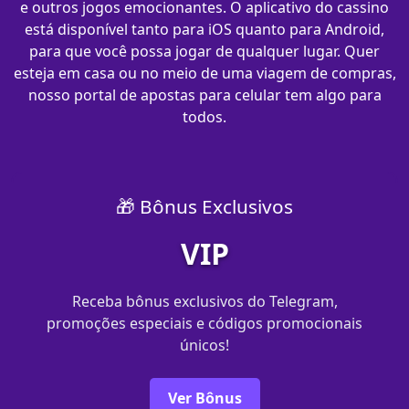
e outros jogos emocionantes. O aplicativo do cassino
está disponível tanto para iOS quanto para Android,
para que você possa jogar de qualquer lugar. Quer
esteja em casa ou no meio de uma viagem de compras,
nosso portal de apostas para celular tem algo para
todos.
🎁 Bônus Exclusivos
VIP
Receba bônus exclusivos do Telegram,
promoções especiais e códigos promocionais
únicos!
Ver Bônus