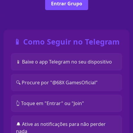
Entrar Grupo
📱 Como Seguir no Telegram
📱 Baixe o app Telegram no seu dispositivo
🔍 Procure por "@68X GamesOficial"
👆 Toque em "Entrar" ou "Join"
🔔 Ative as notificações para não perder
nada