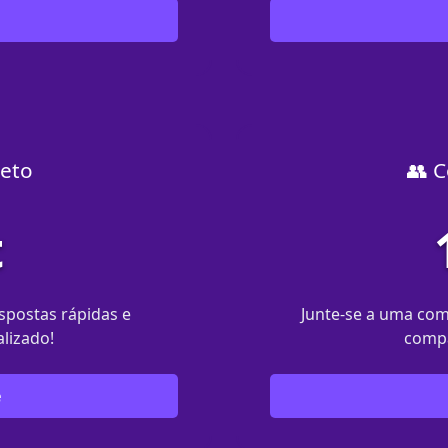
reto
👥 
t
espostas rápidas e
Junte-se a uma com
lizado!
compa
e