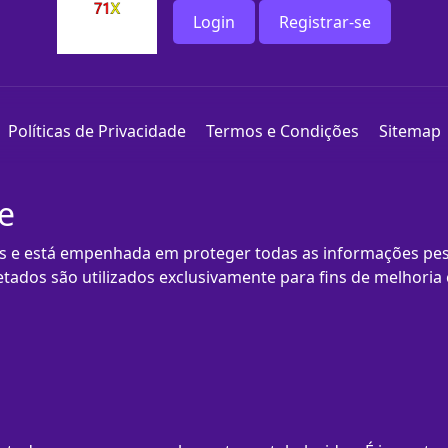
Login
Registrar-se
Políticas de Privacidade
Termos e Condições
Sitemap
de
ios e está empenhada em proteger todas as informações pe
tados são utilizados exclusivamente para fins de melhoria