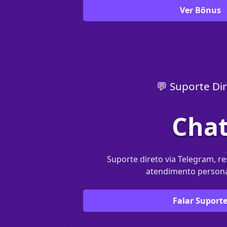
Ver Bônus
💬 Suporte Di
Cha
Suporte direto via Telegram, r
atendimento persona
Falar Suport