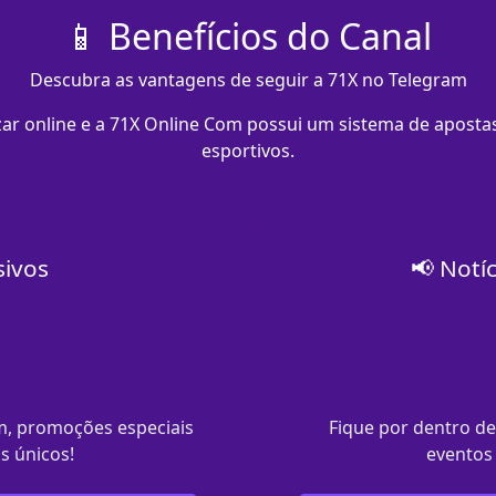
📱 Benefícios do Canal
Descubra as vantagens de seguir a 71X no Telegram
ar online e a 71X Online Com possui um sistema de apostas
esportivos.
sivos
📢 Notí
m, promoções especiais
Fique por dentro d
s únicos!
eventos