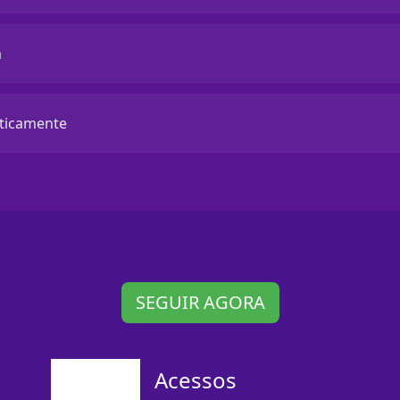
a
aticamente
SEGUIR AGORA
Acessos