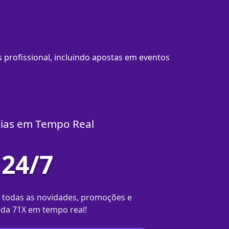
 profissional, incluindo apostas em eventos
cias em Tempo Real
24/7
e todas as novidades, promoções e
 da 71X em tempo real!