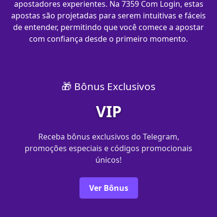
apostadores experientes. Na 7359 Com Login, estas
apostas são projetadas para serem intuitivas e fáceis
de entender, permitindo que você comece a apostar
com confiança desde o primeiro momento.
🎁 Bônus Exclusivos
VIP
Receba bônus exclusivos do Telegram,
promoções especiais e códigos promocionais
únicos!
Ver Bônus