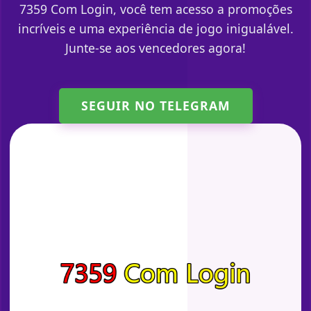
7359 Com Login, você tem acesso a promoções
incríveis e uma experiência de jogo inigualável.
Junte-se aos vencedores agora!
SEGUIR NO TELEGRAM