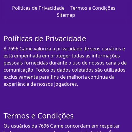
Políticas de Privacidade
Termos e Condições
Sitemap
Políticas de Privacidade
A 7696 Game valoriza a privacidade de seus usuários e
está empenhada em proteger todas as informações
pessoais fornecidas durante o uso de nossos canais de
comunicação. Todos os dados coletados são utilizados
exclusivamente para fins de melhoria contínua da
experiência de nossos jogadores.
Termos e Condições
Os usuários da 7696 Game concordam em respeitar